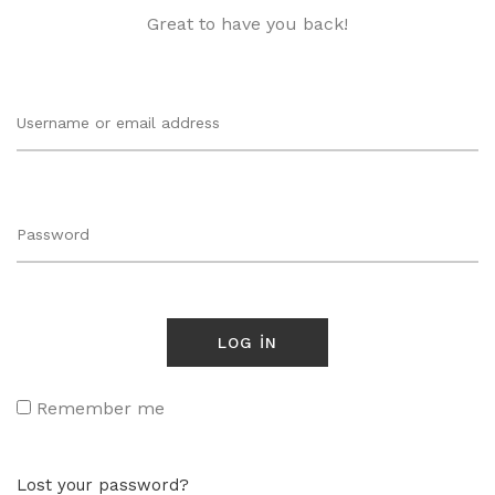
Great to have you back!
Lastik Parlatıcı
Jant Temizleyici
Pasta - Cila Grubu
AMBALAJ&SARF
Aparatlar
Bez Grubu
Çöp Torbaları
LOG IN
Fırça Grubu
Kağıt Grubu
Remember me
Lost your password?